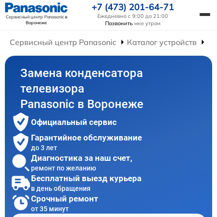
+7 (473) 201-64-71
Ежедневно с 9:00 до 21:00
Сервисный центр Panasonic
в
Воронеже
Позвонить
мне утром
Сервисный центр Panasonic
Каталог устройств
Ре
Замена конденсатора
телевизора
Panasonic в Воронеже
Официальный сервис
Гарантийное обслуживание
до 3 лет
Диагностика за наш счет,
ремонт по желанию
Бесплатный выезд курьера
в день обращения
Срочный ремонт
от 35 минут