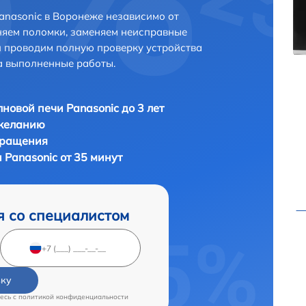
nasonic в Воронеже независимо от
няем поломки, заменяем неисправные
и проводим полную проверку устройства
а выполненные работы.
новой печи Panasonic до 3 лет
 желанию
бращения
Panasonic от 35 минут
я со специалистом
вку
есь c
политикой конфиденциальности