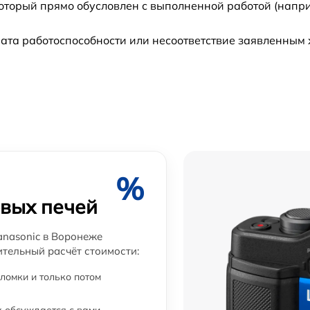
который прямо обусловлен с выполненной работой (напри
от 60 мин
ата работоспособности или несоответствие заявленным
от 60 мин
от 60 мин
от 60 мин
%
овых печей
anasonic в Воронеже
ительный расчёт стоимости:
ломки и только потом