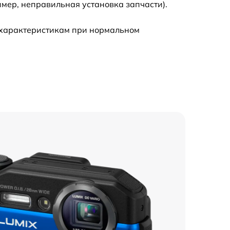
мер, неправильная установка запчасти).
900 р
 характеристикам при нормальном
700 р
500 р
500 р